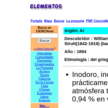
Portada
Mapa
Buscar
La pregunta
PMF CienciaNe
Busca en
Argón: Ar
CIENCIAnet
Descubridor : Willi
Strutt(1842-1919) (b
¿
cómo buscar
?
Año : 1894
Anécdotas
Curiosidades
Etimología : del gri
Elementos
Experimentos
La Pregunta
Archivo
Inodoro, in
Textos
Clásicos
prácticamen
En la Cocina
Citas
atmósfera t
Chistes
Exámenes
Libros
0,94 % en 
Enlaces
Más ...