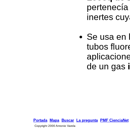
pertenecía
inertes cu
Se usa en l
tubos fluo
aplicacion
de un gas
Portada
Mapa
Buscar
La pregunta
PMF CienciaNet
Copyright 2000 Antonio Varela