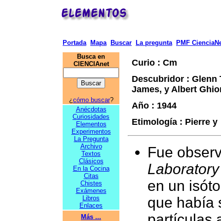
Portada
Mapa
Buscar
La pregunta
PMF CienciaNe
Busca en
Curio : Cm
CIENCIAnet
Descubridor :
Glenn 
James, y Albert Ghi
¿
cómo buscar
?
Año : 1944
Anécdotas
Curiosidades
Etimología : Pierre y
Elementos
Experimentos
La Pregunta
Archivo
Fue obser
Textos
Clásicos
Laboratory
En la Cocina
Citas
en un isóto
Chistes
Exámenes
Libros
que había
Enlaces
partículas a
Más ...