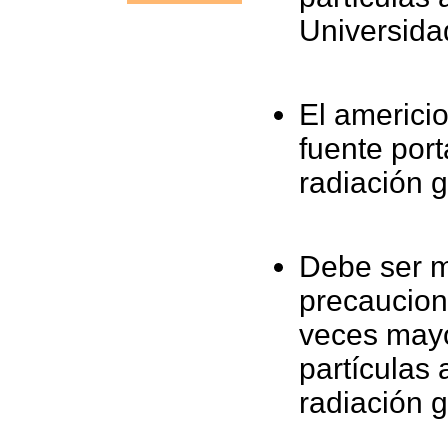
Universidad
El americi
fuente port
radiación
Debe ser 
precaucione
veces mayo
partículas 
radiación