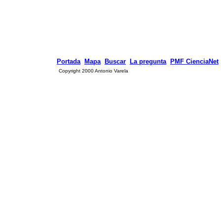
Portada
Mapa
Buscar
La pregunta
PMF CienciaNet
Copyright 2000 Antonio Varela