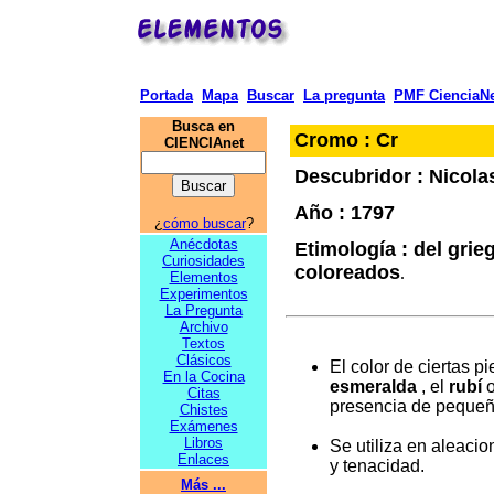
Portada
Mapa
Buscar
La pregunta
PMF CienciaNe
Busca en
Cromo : Cr
CIENCIAnet
Descubridor : Nicola
Año : 1
797
¿
cómo buscar
?
Anécdotas
Etimología : del gri
Curiosidades
coloreados
.
Elementos
Experimentos
La Pregunta
Archivo
Textos
Clásicos
El color de ciertas p
En la Cocina
esmeralda
, el
rubí
o
Citas
presencia de peque
Chistes
Exámenes
Libros
Se utiliza en aleaci
Enlaces
y tenacidad.
Más ...