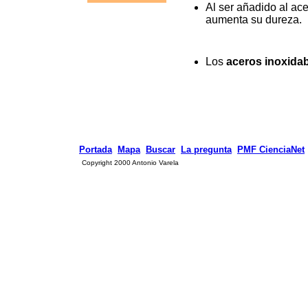
Al ser añadido al a
aumenta su dureza.
Los
aceros inoxida
Portada
Mapa
Buscar
La pregunta
PMF CienciaNet
Copyright 2000 Antonio Varela