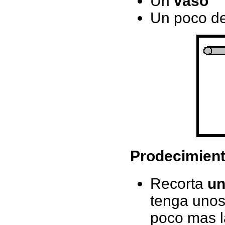
Un
vaso
Un poco d
Prodecimien
Recorta
un
tenga uno
poco mas la