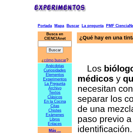
Portada
Mapa
Buscar
La pregunta
PMF CienciaNe
Busca en
¿Qué hay en una tint
CIENCIAnet
¿
cómo buscar
?
Anécdotas
Los
biólog
Curiosidades
Elementos
médicos
y
qu
Experimentos
La Pregunta
necesitan con
Archivo
Textos
separar los 
Clásicos
En la Cocina
Citas
de una mezcl
Chistes
Exámenes
paso previo a
Libros
Enlaces
identificación.
Más ...