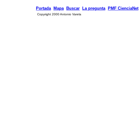
Portada
Mapa
Buscar
La pregunta
PMF CienciaNet
Copyright 2000 Antonio Varela