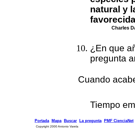
natural y 
favorecida
Charles D
¿En que año
pregunta a
Cuando acabe
Tiempo em
Portada
Mapa
Buscar
La pregunta
PMF CienciaNet
Copyright 2000 Antonio Varela