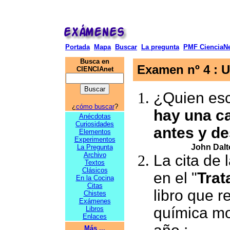
Portada
Mapa
Buscar
La pregunta
PMF CienciaNe
Busca en
Examen nº 4 :
U
CIENCIAnet
¿Quien escr
¿
cómo buscar
?
hay una ca
Anécdotas
Curiosidades
antes y d
Elementos
Experimentos
John Dal
La Pregunta
Archivo
La cita de 
Textos
Clásicos
en el "
Trat
En la Cocina
Citas
libro que r
Chistes
Exámenes
química mo
Libros
Enlaces
Más ...