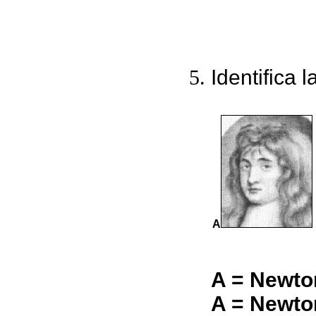
Identifica l
A
A = Newton
A = Newton