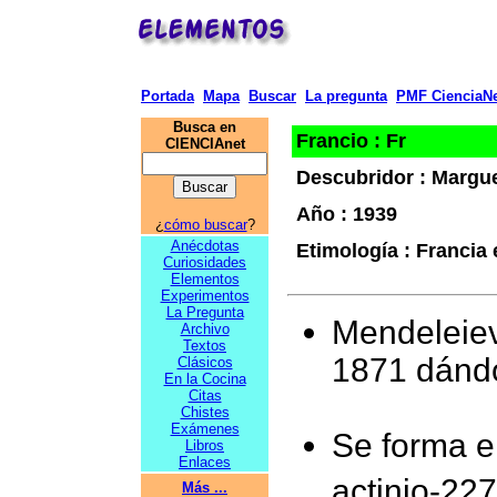
Portada
Mapa
Buscar
La pregunta
PMF CienciaNe
Busca en
Francio : Fr
CIENCIAnet
Descubridor : Margue
Año : 1939
¿
cómo buscar
?
Anécdotas
Etimología : Francia 
Curiosidades
Elementos
Experimentos
La Pregunta
Mendeleiev
Archivo
Textos
1871 dándo
Clásicos
En la Cocina
Citas
Chistes
Exámenes
Se forma en
Libros
Enlaces
actinio-227
Más ...