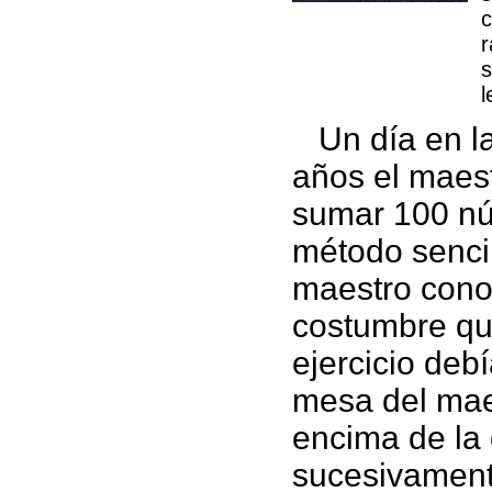
c
r
s
l
Un día en la
años el maes
sumar 100 nú
método sencil
maestro cono
costumbre que
ejercicio debí
mesa del maes
encima de la 
sucesivament