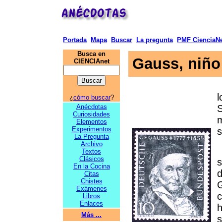
Portada
Mapa
Buscar
La pregunta
PMF CienciaNe
Busca en
Gauss, niñ
CIENCIAnet
l
¿
cómo buscar
?
Anécdotas
S
Curiosidades
m
Elementos
Experimentos
s
La Pregunta
Archivo
A
Textos
Clásicos
s
En la Cocina
d
Citas
Chistes
G
Exámenes
c
Libros
Enlaces
h
Más ...
s