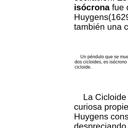
isócrona
fue 
Huygens(1629-
también una c
Un péndulo que se mueva
dos cicloides, es isócrono
cicloide.
La Cicloide
curiosa propi
Huygens consis
despreciando 