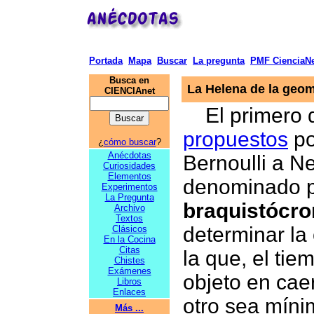
Portada
Mapa
Buscar
La pregunta
PMF CienciaNe
Busca en
La Helena de la geom
CIENCIAnet
El primero 
propuestos
po
¿
cómo buscar
?
Anécdotas
Bernoulli a N
Curiosidades
Elementos
denominado p
Experimentos
La Pregunta
braquistócro
Archivo
Textos
determinar la
Clásicos
En la Cocina
Citas
la que, el tie
Chistes
Exámenes
objeto en cae
Libros
Enlaces
otro sea míni
Más ...