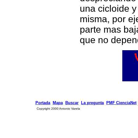
una cicloide y
misma, por ej
parte mas baj
que no depend
Portada
Mapa
Buscar
La pregunta
PMF CienciaNet
Copyright 2000 Antonio Varela