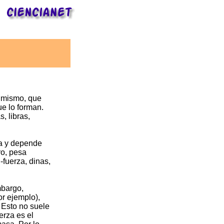
l mismo, que
ue lo forman.
, libras,
ra y depende
ro, pesa
fuerza, dinas,
mbargo,
r ejemplo),
 Esto no suele
erza es el