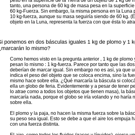
peso en la superficie de la Tierra de un objeto de 1 kg de 
tanto, una persona de 60 kg de masa pesa en la superficie 
60 kg-Fuerza. Sin embargo, la misma persona en la Luna 
10 kg-fuerza, aunque su masa seguiría siendo de 60 kg. (
objeto en la Luna, representa la fuerza con que ésta lo atr
Si ponemos en dos básculas iguales 1 kg de plomo y 1 k
¿marcarán lo mismo?
Como hemos visto en la pregunta anterior , 1 kg de plomo 
pesan lo mismo : 1 kg-fuerza. Parece por tanto que las do
deberían de marcar igual. Sin embargo no es así, ya que 
indica el peso del objeto que se coloca encima, sino la fue
mismo hace sobre ella. ¿Qué marcaría la báscula si colo
ella un globo de feria. Evidentemente y a pesar de tener pe
lo atrae como a todos los objetos que tienen masa), la bás
marcaría nada, porque el globo se iría volando y no haría 
sobre ella.
El plomo y la paja, no hacen la misma fuerza sobre la bá
su peso sea igual. Esto se debe a que el aire los empuja h
con una fuerza distinta.
El aire, como todos los fluidos (gases y líquidos), ejerce u