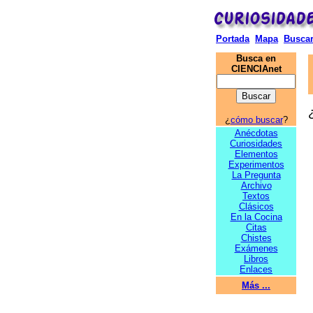
Portada
Mapa
Busca
Busca en
CIENCIAnet
¿
cómo buscar
?
Anécdotas
Curiosidades
Elementos
Experimentos
La Pregunta
Archivo
Textos
Clásicos
En la Cocina
Citas
Chistes
Exámenes
Libros
Enlaces
Más ...