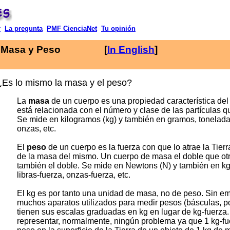
r
La pregunta
PMF CienciaNet
Tu opinión
Masa y Peso [
In English
]
¿Es lo mismo la masa y el peso?
La
masa
de un cuerpo es una propiedad característica de
está relacionada con el número y clase de las partículas q
Se mide en kilogramos (kg) y también en gramos, toneladas
onzas, etc.
El
peso
de un cuerpo es la fuerza con que lo atrae la Tier
de la masa del mismo. Un cuerpo de masa el doble que ot
también el doble. Se mide en Newtons (N) y también en kg-
libras-fuerza, onzas-fuerza, etc.
El kg es por tanto una unidad de masa, no de peso. Sin e
muchos aparatos utilizados para medir pesos (básculas, po
tienen sus escalas graduadas en kg en lugar de kg-fuerza.
representar, normalmente, ningún problema ya que 1 kg-fu