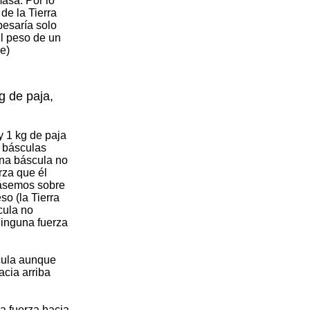
masa. Por lo
de la Tierra
pesaría solo
El peso de un
ae)
g de paja,
y 1 kg de paja
s básculas
una báscula no
rza que él
cásemos sobre
so (la Tierra
cula no
ninguna fuerza
scula aunque
acia arriba
na fuerza hacia