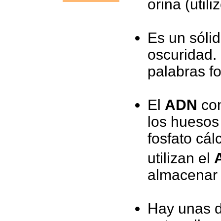
orina (util
Es un sólid
oscuridad. 
palabras fo
El
ADN
con
los huesos
fosfato cál
utilizan el
almacenar 
Hay unas d