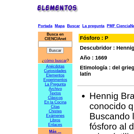
Portada
Mapa
Buscar
La pregunta
PMF CienciaNe
Busca en
Fósforo : P
CIENCIAnet
Descubridor : Henni
Año : 1669
¿
cómo buscar
?
Anécdotas
Etimología : del gri
Curiosidades
latín
Elementos
Experimentos
La Pregunta
Archivo
Textos
Hennig Bra
Clásicos
En la Cocina
conocido q
Citas
Chistes
Buscando la
Exámenes
Libros
fósforo al 
Enlaces
Más ...