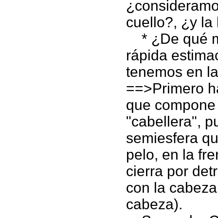
¿consideramos
cuello?, ¿y la
* ¿De qué ma
rápida estima
tenemos en l
==>Primero ha
que compone 
"cabellera", 
semiesfera qu
pelo, en la fr
cierra por det
con la cabeza
cabeza).