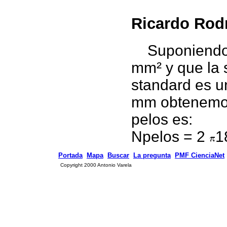
Ricardo Rod
Suponiendo q
mm² y que la 
standard es u
mm obtenemos
pelos es:
Npelos = 2
1
P
ortada
Mapa
Buscar
La pregunta
PMF CienciaNet
Copyright 2000 Antonio Varela