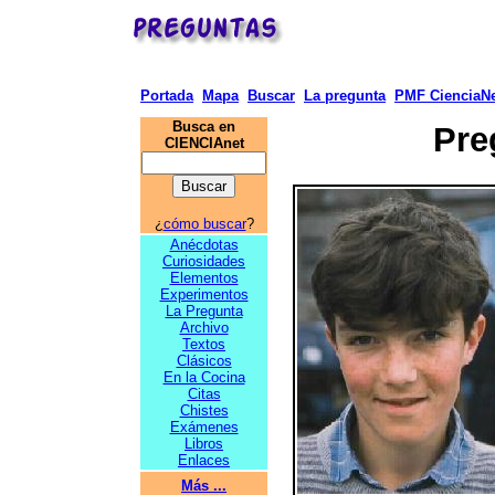
Portada
Mapa
Buscar
La pregunta
PMF CienciaNe
Busca en
Pre
CIENCIAnet
¿
cómo buscar
?
Anécdotas
Curiosidades
Elementos
Experimentos
La Pregunta
Archivo
Textos
Clásicos
En la Cocina
Citas
Chistes
Exámenes
Libros
Enlaces
Más ...