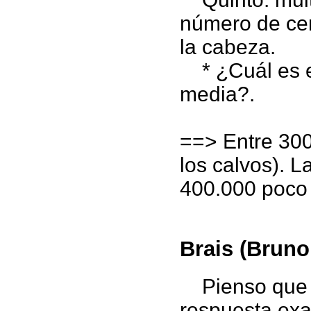
número de cen
la cabeza.
* ¿Cuál es e
media?.
==> Entre 300
los calvos). 
400.000 poco
Brais (Bruno
Pienso que "
respuesta ex