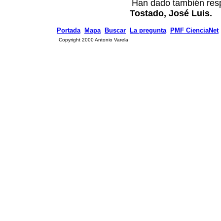
Han dado también resp
Tostado, José Luis.
Portada
Mapa
Buscar
La pregunta
PMF CienciaNet
Copyright 2000 Antonio Varela