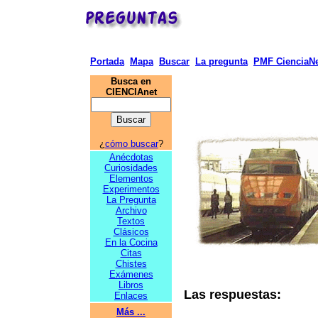
Portada
Mapa
Buscar
La pregunta
PMF CienciaNe
Busca en
CIENCIAnet
¿
cómo buscar
?
Anécdotas
Curiosidades
Elementos
Experimentos
La Pregunta
Archivo
Textos
Clásicos
En la Cocina
Citas
Chistes
Exámenes
Libros
Las respuestas:
Enlaces
Más ...