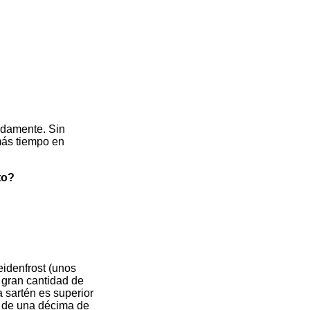
idamente. Sin
más tiempo en
to?
eidenfrost (unos
a gran cantidad de
a sartén es superior
en de una décima de