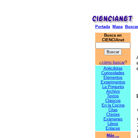
Portada
Mapa
Busca
Busca en
CIENCIAnet
¿
cómo buscar
?
Anécdotas
Curiosidades
Elementos
Experimentos
La Pregunta
Archivo
Textos
Clásicos
En la Cocina
Citas
Chistes
Exámenes
Libros
Enlaces
Más ...