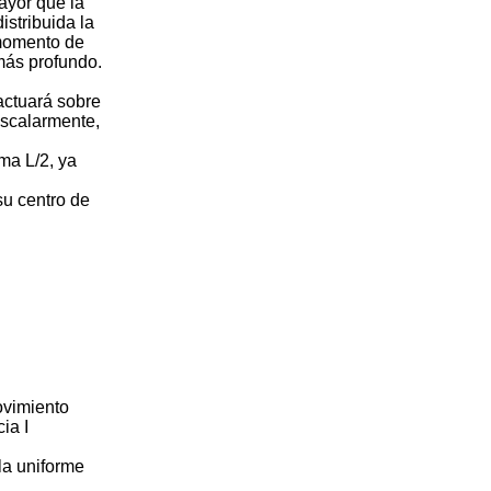
mayor que la
stribuida la
 momento de
más profundo.
actuará sobre
escalarmente,
ma L/2, ya
su centro de
ovimiento
ia I
lla uniforme