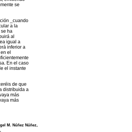
lemente se
ación _cuando
ular a la
e se ha
uirá al
ea igual a
rá inferior a
 en el
uficientemente
sa. En el caso
e el instante
ceréis de que
 distribuida a
 vaya más
 vaya más
gel M. Núñez Núñez,
.