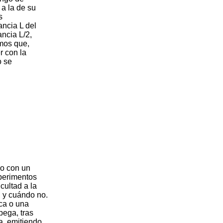
a la de su
s
ncia L del
ancia L/2,
amos que,
r con la
o se
lo con un
perimentos
cultad a la
, y cuándo no.
ica o una
pega, tras
a, emitiendo