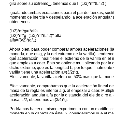
gira sobre su extremo_, tenemos que I=(1/3)*m*(L^2) )
Igualando ambas ecuaciones para el par de fuerzas, susti
momento de inercia y despejando la aceleración angular a
obtenemos
(L/2)*m*g=I*alfa
(L/2)*m*g=(1/3)*m*(L^2)* alfa
alfa=(3/2)*(g/L)
Ahora bien, para poder comparar ambas aceleraciones (la
moneda, que es g, y la del extremo de la varilla), tendrem
qué aceleración lineal tiene el extremo de la varilla en e
que empieza a caer. Esto se obtiene multiplicando por la d
dicho extremo, que es la longitud L, por lo que finalmente
varilla tiene una aceleración a=(3/2)*g.
Efectivamente, la varilla acelera un 50% más que la mone
Efectivamente, comprobamos que la aceleración lineal del
masa de la regla es inferior a g, al empezar a caer: Multip
aceleración angular alfa por la distancia del eje de giro al
masa, L/2, obtenemos a=(3/4)*g.
Podríamos hacer el mismo experimento con un martillo, c
moneda en la cabeza de éste. Si consideramos que el m