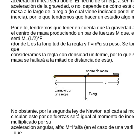
aceleración lineal será doble. El hecho de si llega a ser 
aceleración de la gravedad, o no, depende de cómo esté di
masa a lo largo de la regla (lo cual viene indicado por el
inercia), por lo que tendremos que hacer un estudio algo 
Por ello, tendremos que tener en cuenta que la gravedad 
el centro de masa produciendo un par de fuerzas M que, 
será M=(L/2)*F
(donde L es la longitud de la regla y F=m*g su peso. Se to
que
consideramos la regla con densidad uniforme, por lo que 
masa se hallará a la mitad de distancia de esta).
No obstante, por la segunda ley de Newton aplicada al m
circular, este par de fuerzas será igual al momento de inerc
multiplicado por su
aceleración angular, alfa: M=I*alfa (en el caso de una vari
_que