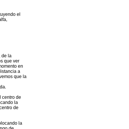
tuyendo el
lfa,
 de la
os que ver
l momento en
istancia a
 vemos que la
da.
 centro de
licando la
 centro de
olocando la
ango de