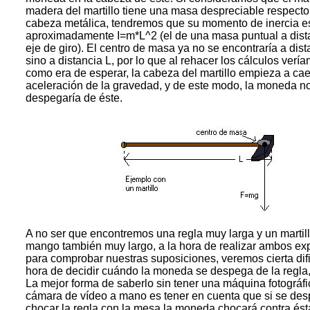
madera del martillo tiene una masa despreciable respecto 
cabeza metálica, tendremos que su momento de inercia e
aproximadamente I=m*L^2 (el de una masa puntual a dista
eje de giro). El centro de masa ya no se encontraría a dist
sino a distancia L, por lo que al rehacer los cálculos verí
como era de esperar, la cabeza del martillo empieza a cae
aceleración de la gravedad, y de este modo, la moneda n
despegaría de éste.
A no ser que encontremos una regla muy larga y un martil
mango también muy largo, a la hora de realizar ambos ex
para comprobar nuestras suposiciones, veremos cierta difi
hora de decidir cuándo la moneda se despega de la regla
La mejor forma de saberlo sin tener una máquina fotográf
cámara de vídeo a mano es tener en cuenta que si se des
chocar la regla con la mesa la moneda chocará contra ést