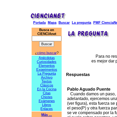
Portada
Mapa
Buscar
La pregunta
PMF CienciaNe
Busca en
CIENCIAnet
¿
cómo buscar
?
Para no resb
Anécdotas
es mejor dar 
Curiosidades
Elementos
Experimentos
La Pregunta
Respuestas
Archivo
Textos
Clásicos
Pablo Aguado Puente
En la Cocina
Citas
Cuando
damos un paso, a
Chistes
adelantado, ejercemos una 
Exámenes
(ver figura), esta fuerza 
Libros
el peso(P) y otra fuerza par
Enlaces
se ve compensado por la f
Más ...