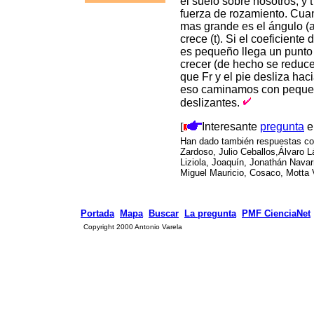
el suelo sobre nosotros, y
fuerza de rozamiento. Cua
mas grande es el ángulo (a
crece (t). Si el coeficiente
es pequeño llega un punto 
crecer (de hecho se reduce
que Fr y el pie desliza hac
eso caminamos con peque
deslizantes.
[
Interesante
pregunta
e
Han dado también respuestas cor
Zardoso, Julio Ceballos,Álvaro L
Liziola, Joaquín, Jonathán Navar
Miguel Mauricio, Cosaco, Motta V
Portada
Mapa
Buscar
La pregunta
PMF CienciaNet
Copyright 2000 Antonio Varela