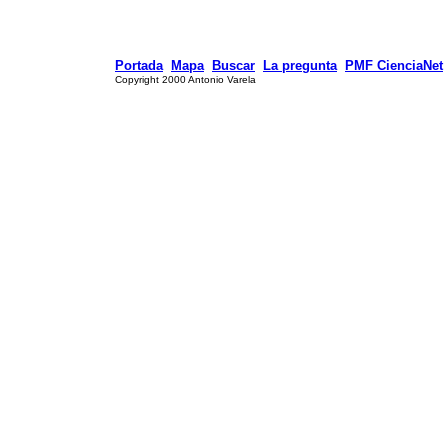
Portada
Mapa
Buscar
La pregunta
PMF CienciaNet
Copyright 2000 Antonio Varela