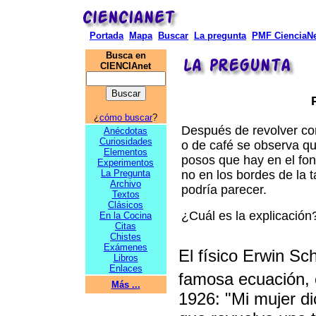
Portada
Mapa
Buscar
La pregunta
PMF CienciaNe
Busca en
CIENCIAnet
¿
cómo buscar
?
Después de revolver con
Anécdotas
Curiosidades
o de café se observa que
Elementos
posos que hay en el fon
Experimentos
La Pregunta
no en los bordes de la 
Archivo
podría parecer.
Textos
Clásicos
¿Cuál es la explicación
En la Cocina
Citas
Chistes
Exámenes
El físico Erwin Sc
Libros
Enlaces
famosa ecuación, 
Más ...
1926: "Mi mujer d