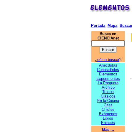
Portada
Mapa
Busca
Busca en
CIENCIAnet
¿
cómo buscar
?
Anécdotas
Curiosidades
Elementos
Experimentos
La Pregunta
Archivo
Textos
Clásicos
En la Cocina
Citas
Chistes
Exámenes
Libros
Enlaces
Más ...