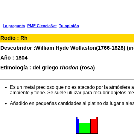
r
La pregunta
PMF CienciaNet
Tu opinión
Rodio : Rh
Descubridor :William Hyde Wollaston(1766-1828) (in
Año : 1804
Etimología : del griego
rhodon
(rosa)
Es un metal precioso que no es atacado por la atmósfera 
ambiente y tiene. Se suele utilizar para recubrir objetos me
Añadido en pequeñas cantidades al platino da lugar a ale