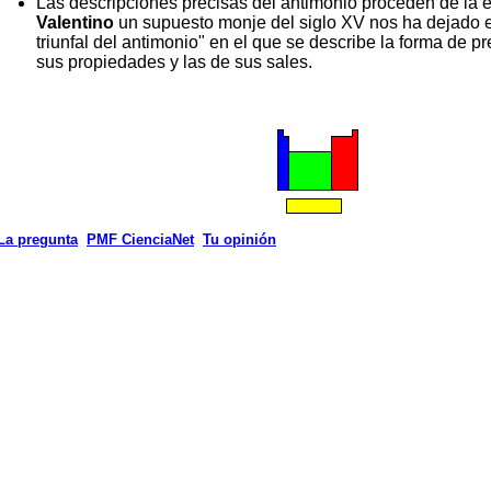
Las descripciones precisas del antimonio proceden de la
Valentino
un supuesto monje del siglo XV nos ha dejado el
triunfal del antimonio" en el que se describe la forma de p
sus propiedades y las de sus sales.
La pregunta
PMF CienciaNet
Tu opinión