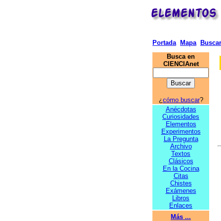
Portada
Mapa
Busca
Busca en
CIENCIAnet
¿
cómo buscar
?
Anécdotas
Curiosidades
Elementos
Experimentos
La Pregunta
Archivo
Textos
Clásicos
En la Cocina
Citas
Chistes
Exámenes
Libros
Enlaces
Más ...