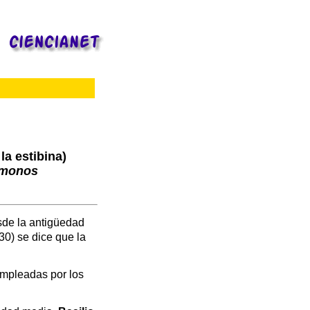
la estibina)
imonos
sde la antigüedad
 30) se dice que la
empleadas por los