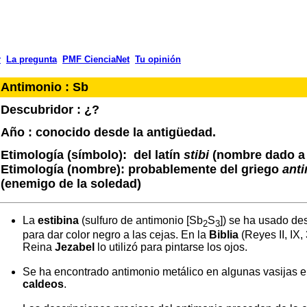
r
La pregunta
PMF CienciaNet
Tu opinión
Antimonio : Sb
Descubridor : ¿?
Año :
conocido desde la antigüedad.
Etimología (símbolo): del latín
stibi
(nombre dado a 
Etimología (nombre): probablemente del griego
ant
(enemigo de la soledad)
La
estibina
(sulfuro de antimonio [Sb
S
]) se ha usado de
2
3
para dar color negro a las cejas. En la
Biblia
(Reyes II, IX,
Reina
Jezabel
lo utilizó para pintarse los ojos.
Se ha encontrado antimonio metálico en algunas vasijas 
caldeos
.