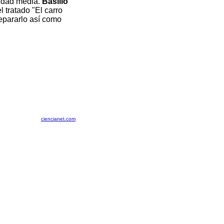
 edad media.
Basilio
 tratado "El carro
repararlo así como
ciencianet.com