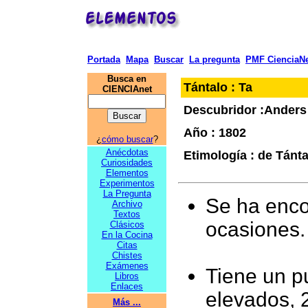
Portada
Mapa
Buscar
La pregunta
PMF CienciaNe
Busca en
Tántalo : Ta
CIENCIAnet
Descubridor :Anders
Año : 1802
¿
cómo buscar
?
Anécdotas
Etimología : de Tánta
Curiosidades
Elementos
Experimentos
La Pregunta
Se ha enco
Archivo
Textos
ocasiones.
Clásicos
En la Cocina
Citas
Chistes
Exámenes
Tiene un p
Libros
Enlaces
elevados, 
Más ...