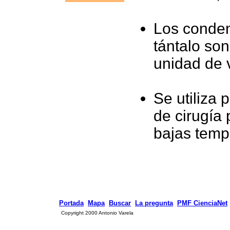
Los conden
tántalo so
unidad de 
Se utiliza 
de cirugía 
bajas temp
Portada
Mapa
Buscar
La pregunta
PMF CienciaNet
Copyright 2000 Antonio Varela