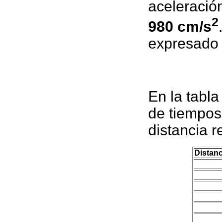
aceleració
2
980 cm/s
expresado 
En la tabl
de tiempos
distancia r
Distanc