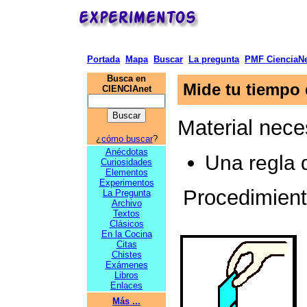
Portada
Mapa
Buscar
La pregunta
PMF CienciaNe
Busca en
Mide tu tiempo 
CIENCIAnet
Material nece
¿
cómo buscar
?
Anécdotas
Una regla 
Curiosidades
Elementos
Experimentos
Procedimien
La Pregunta
Archivo
Textos
Clásicos
En la Cocina
Citas
Chistes
Exámenes
Libros
Enlaces
Más ...