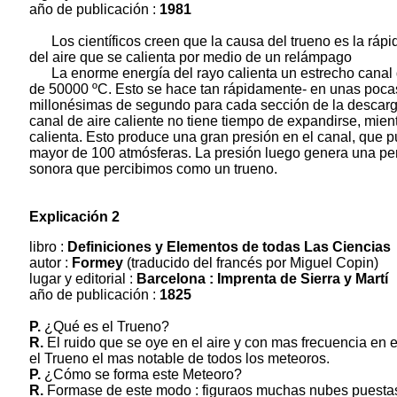
año de publicación :
1981
Los científicos creen que la causa del trueno es la ráp
del aire que se calienta por medio de un relámpago
La enorme energía del rayo calienta un estrecho canal
de 50000 ºC. Esto se hace tan rápidamente- en unas poca
millonésimas de segundo para cada sección de la descarg
canal de aire caliente no tiene tiempo de expandirse, mien
calienta. Esto produce una gran presión en el canal, que 
mayor de 100 atmósferas. La presión luego genera una pe
sonora que percibimos como un trueno.
Explicación 2
libro :
Definiciones y Elementos de todas Las Ciencias
autor :
Formey
(traducido del francés por Miguel Copin)
lugar y editorial :
Barcelona : Imprenta de Sierra y Martí
año de publicación :
1825
P.
¿Qué es el Trueno?
R.
El ruido que se oye en el aire y con mas frecuencia en e
el Trueno el mas notable de todos los meteoros.
P.
¿Cómo se forma este Meteoro?
R.
Formase de este modo : figuraos muchas nubes puesta