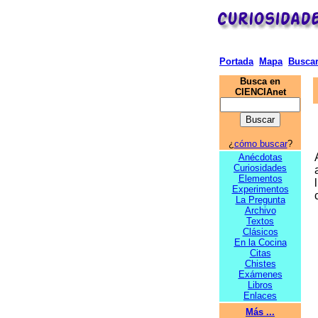
Portada
Mapa
Busca
Busca en
CIENCIAnet
¿
cómo buscar
?
Anécdotas
Curiosidades
Elementos
Experimentos
La Pregunta
Archivo
Textos
Clásicos
En la Cocina
Citas
Chistes
Exámenes
Libros
Enlaces
Más ...