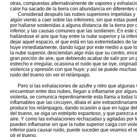
otras, compuestas alternativamente de vapores y exhalaci
calor ha sacado de la tierra con abundancia en diferentes
Considerad después las nubes superiores impelidas y
algún viento a caer sobre las inferiores, sin que estas pu
por hallarse sostenidas a alguna distancia de la tierra por o
inferior, y las causas comunes que las sostienen. En este 
hallándose el aire que hay entre la nube superior y la inferi
dejar aquel espacio, el que está en las extremidades de l
huye inmediatamente, dando lugar por este medio a que l
la nube superior, desciendan algo más que su centro, enc
gran porción de aire, que debiendo acabar de salir por un
estrecho e irregular, ocasiona el ruido que se oye, originad
violencia y opresión con que huye; y así se puede muchas 
ruido del trueno sin ver el relámpago.
Pero si las exhalaciones de azufre y nitro que algunas
encuentran entre dos nubes, llegan a inflamarse por algun
violenta, se comunica repentinamente esta llama a todas l
inflamables que las circuyen, dilata el aire extraordinariam
produce los relámpagos, dando ocasión a que en lugar del
del trueno, se oiga un estrépito espantoso, y que parezca 
aire. Y como las exhalaciones rechazadas y agitadas por t
pueden inflamarse sin que la nube superior caiga con viol
inferior para causar ruido, puede suceder que veamos el 
oír el trueno.