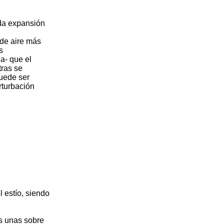
ida expansión
 de aire más
s
a- que el
tras se
puede ser
rturbación
l estío, siendo
s unas sobre