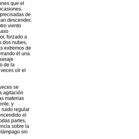
ones que el
 ocasiones.
 precisadas de
edan descender,
tro viento
caso
or, forzado a
as dos nubes,
os extremos de
errando él una
 pasaje
o de la
veces oír el
 veces se
a agitación
as materias
ente, y
 ruido regular
encendido el
odas partes,
encia sobre la
relámpago sin