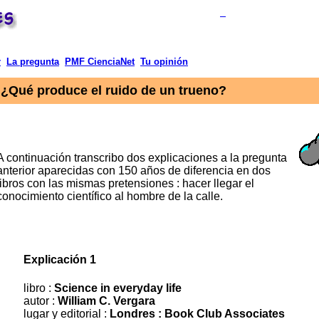
r
La pregunta
PMF CienciaNet
Tu opinión
¿Qué produce el ruido de un trueno?
A continuación transcribo dos explicaciones a la pregunta
anterior aparecidas con 150 años de diferencia en dos
libros con las mismas pretensiones : hacer llegar el
conocimiento científico al hombre de la calle.
Explicación 1
libro :
Science in everyday life
autor :
William C. Vergara
lugar y editorial :
Londres : Book Club Associates