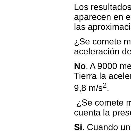
Los resultados
aparecen en el
las aproximac
¿Se comete mu
aceleración d
No
. A 9000 me
Tierra la acel
2
9,8 m/s
.
¿Se comete mu
cuenta la pres
Si
. Cuando un 