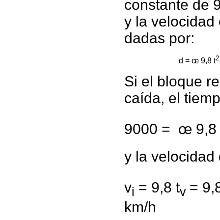
constante de 9
y la velocidad
dadas por:
2
d = œ 9,8 t
Si el bloque r
caída, el tiemp
9000 = œ 9,8 
y la velocidad
v
= 9,8 t
= 9,
i
v
km/h