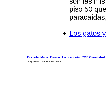
son las mi
piso 50 que
paracaídas
Los gatos y
Portada
Mapa
Buscar
La pregunta
PMF CienciaNet
Copyright 2000 Antonio Varela