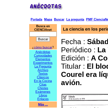
Portada
Mapa
Buscar
La pregunta
PMF CienciaNe
Busca en
La ciencia en los peri
CIENCIAnet
Fecha :
Sábad
¿
cómo buscar
?
Periódico :
La 
Anécdotas
Curiosidades
Edición :
A Co
Elementos
Experimentos
Titular :
El blo
La Pregunta
Archivo
Courel era líq
Textos
Clásicos
avión.
En la Cocina
Citas
Chistes
Exámenes
Libros
Enlaces
Más ...