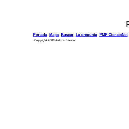
Portada
Mapa
Buscar
La pregunta
PMF CienciaNet
Copyright 2000 Antonio Varela