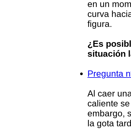
en un mome
curva haci
figura.
¿Es posib
situación 
Pregunta n
Al caer un
caliente s
embargo, si
la gota ta