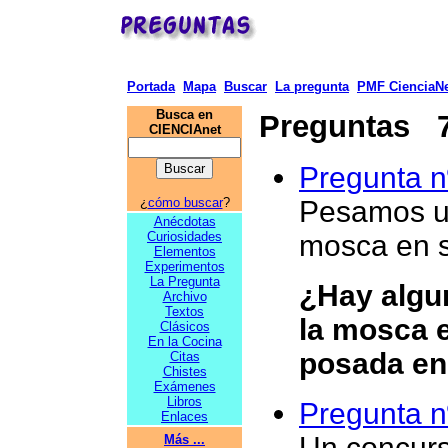
Portada
Mapa
Buscar
La pregunta
PMF CienciaNe
Busca en
Preguntas 71
CIENCIAnet
Pregunta n
¿
cómo buscar
?
Pesamos un
Anécdotas
Curiosidades
mosca en su
Elementos
Experimentos
La Pregunta
¿Hay algun
Archivo
Textos
la mosca e
Clásicos
En la Cocina
posada en 
Citas
Chistes
Exámenes
Libros
Pregunta n
Enlaces
Un concurs
Más ...